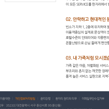
이 모든 SERVICE를 한자리에서 받
02.
안락하고 현대적인 
빈소가 지하 1, 2층에 위치하여 
이용객중심의 설계로 문상객이 많
호텔수준의 인테리어와 각종편의
온돌난방으로 손님 들에게 편안
03.
내 가족처럼 모시겠
가족 같은 마음, 차별화된 서비
부조리와 촌지 없는 깨끗한 장례
품격 높은 서비스 실현으로 지역
이용약관
개인정보처리방침
윤리강령
환자의 권리와 의무
이메일무단수집거부
[우 : 35233] 대전광역시 서구 둔산서로 95(둔산동)